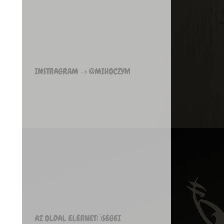
INSTRAGRAM -> @MIHOCZYM
AZ OLDAL ELÉRHETŐSÉGEI