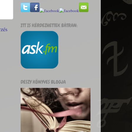
ITT IS KÉRDEZHETTEK BÁTRAN:
yzés
DESZY KÖNYVES BLOGJA