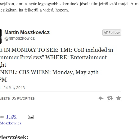
ában, ami a nyár legnagyobb sikereinek jósolt filmjeiről szól majd. A m
rikában, ha felkerül a videó, hozom.
um:
14:29
 Moszkowicz
jegyzések: