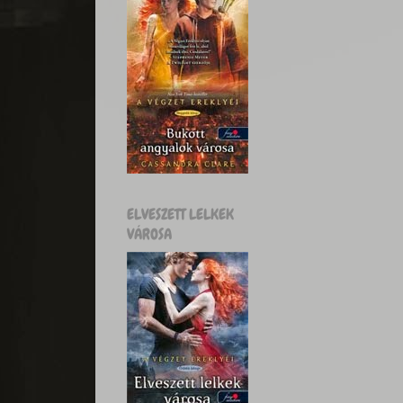
ELVESZETT LELKEK
VÁROSA