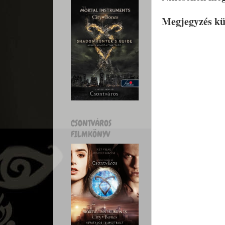
Megjegyzés kü
CSONTVÁROS
FILMKÖNYV