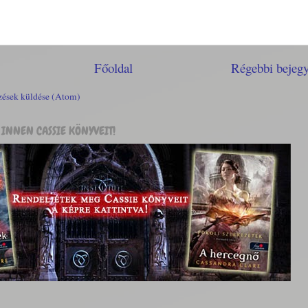
Főoldal
Régebbi bejeg
ések küldése (Atom)
INNEN CASSIE KÖNYVEIT!