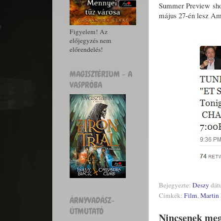
Summer Preview showj
május 27-én lesz Ame
Figyelem! Az
előjegyzés nem
előrendelés!
MAGISZTÉRIUM - A
VASPRÓBA
Bejegyezte:
Deszy
dát
Címkék:
Film
,
Martin
ÁRNYVADÁSZ-
ÚTMUTATÓ
Nincsenek meg