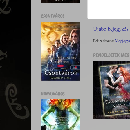
CSONTVÁROS
Újabb bejegyzés
Feliratkozás:
Megjegyz
RENDELJÉTEK MEG 
HAMUVÁROS