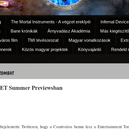
g
The Mortal Instruments - A végzet ereklyéi
Infernal Device
s
Bane krónikák
Árnyvadász Akadémia
Más kiegészítő
áros film
TMI tévésorozat
Magyar vonatkozások
Extr
nnerek
Közös magyar projektek
Könyvajánló
Rendeld m
SZOMBAT
z ET Summer Previewsban
ejelentette Twitteren, hogy a Csontváros benne lesz a Entertainment Ton