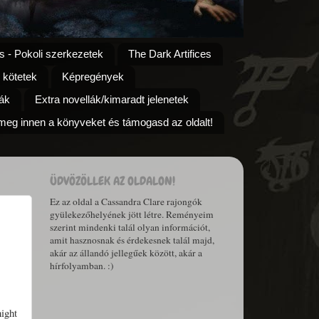
s - Pokoli szerkezetek
The Dark Artifices
 kötetek
Képregények
ák
Extra novellák/kimaradt jelenetek
eg innen a könyveket és támogasd az oldalt!
ÜDVÖZÖLLEK AZ OLDALON!
Ez az oldal a Cassandra Clare rajongók
gyülekezőhelyének jött létre. Reményeim
szerint mindenki talál olyan információt,
amit hasznosnak és érdekesnek talál majd,
akár az állandó jellegűek között, akár a
hírfolyamban. :)
ight