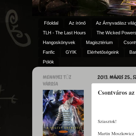
Főoldal
Az írónő
Az Árnyvadász vilá
TLH - The Last Hours
The Wicked Power
Hangoskönyvek
Magisztérium
Csontv
Fanfic
GYIK
Elérhetőségeink
Ba
Pólók
MENNYEI TŰZ
2013. MÁJUS 25., 
VÁROSA
Csontváros a
Sziasztok!
Martin Moszkowicz b