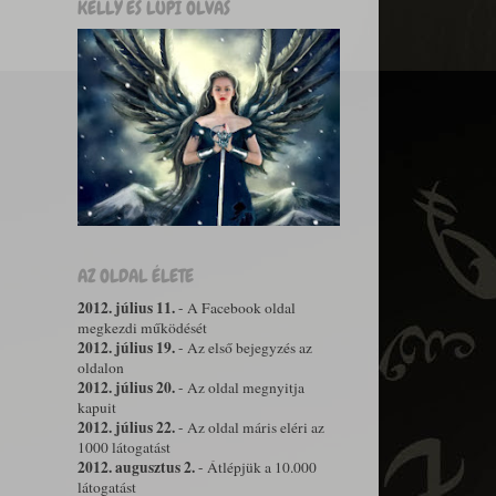
KELLY ÉS LUPI OLVAS
AZ OLDAL ÉLETE
2012. július 11.
- A Facebook oldal
megkezdi működését
2012. július 19.
- Az első bejegyzés az
oldalon
2012. július 20.
- Az oldal megnyitja
kapuit
2012. július 22.
- Az oldal máris eléri az
1000 látogatást
2012. augusztus 2.
- Átlépjük a 10.000
látogatást