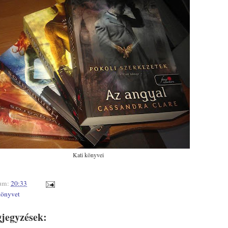
Kati könyvei
um:
20:33
könyvet
jegyzések: