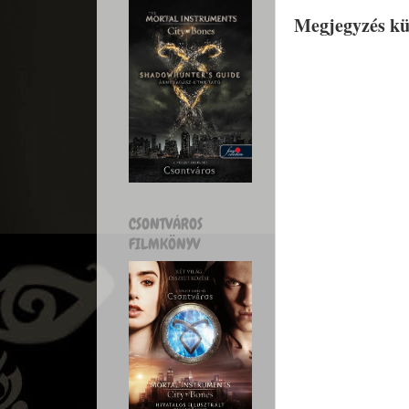
Megjegyzés kü
CSONTVÁROS
FILMKÖNYV