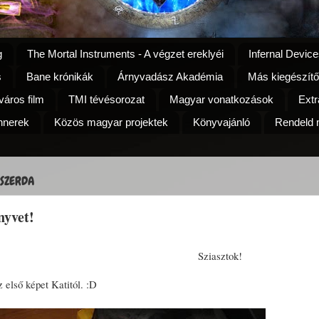
g
The Mortal Instruments - A végzet ereklyéi
Infernal Device
s
Bane krónikák
Árnyvadász Akadémia
Más kiegészítő
áros film
TMI tévésorozat
Magyar vonatkozások
Extr
nnerek
Közös magyar projektek
Könyvajánló
Rendeld m
 SZERDA
nyvet!
Sziasztok!
 első képet Katitól. :D