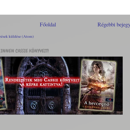
Főoldal
Régebbi bejeg
ések küldése (Atom)
INNEN CASSIE KÖNYVEIT!