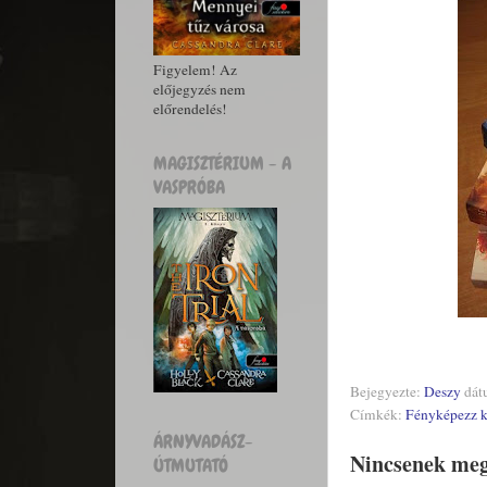
Figyelem! Az
előjegyzés nem
előrendelés!
MAGISZTÉRIUM - A
VASPRÓBA
Bejegyezte:
Deszy
dát
Címkék:
Fényképezz 
ÁRNYVADÁSZ-
Nincsenek meg
ÚTMUTATÓ