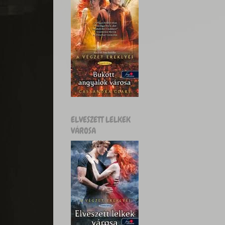
ELVESZETT LELKEK
VÁROSA