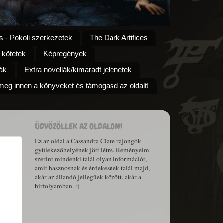
s - Pokoli szerkezetek
The Dark Artifices
 kötetek
Képregények
ák
Extra novellák/kimaradt jelenetek
eg innen a könyveket és támogasd az oldalt!
ÜDVÖZÖLLEK AZ OLDALON!
Ez az oldal a Cassandra Clare rajongók
gyülekezőhelyének jött létre. Reményeim
szerint mindenki talál olyan információt,
amit hasznosnak és érdekesnek talál majd,
akár az állandó jellegűek között, akár a
hírfolyamban. :)