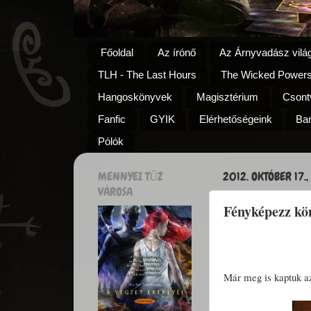
Főoldal
Az írónő
Az Árnyvadász vilá
TLH - The Last Hours
The Wicked Power
Hangoskönyvek
Magisztérium
Csontv
Fanfic
GYIK
Elérhetőségeink
Ba
Pólók
MENNYEI TŰZ
2012. OKTÓBER 17.,
VÁROSA
Fényképezz kö
Már meg is kaptuk az