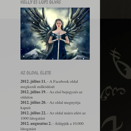
KELLY ÉS LUPI OLVAS
AZ OLDAL ÉLETE
2012. július 11.
- A Facebook oldal
megkezdi működését
2012. július 19.
- Az első bejegyzés az
oldalon
2012. július 20.
- Az oldal megnyitja
kapuit
2012. július 22.
- Az oldal máris eléri az
1000 látogatást
2012. augusztus 2.
- Átlépjük a 10.000
látogatást