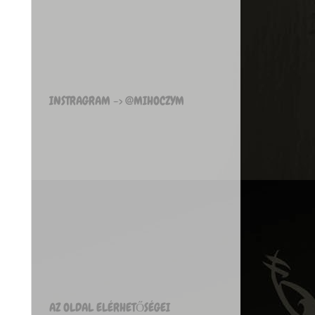
INSTRAGRAM -> @MIHOCZYM
AZ OLDAL ELÉRHETŐSÉGEI