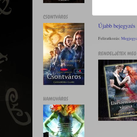
CSONTVÁROS
Újabb bejegyzés
Feliratkozás:
Megjegyz
RENDELJÉTEK MEG 
HAMUVÁROS