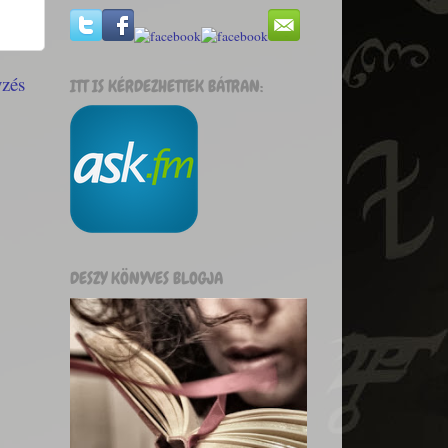
yzés
ITT IS KÉRDEZHETTEK BÁTRAN:
DESZY KÖNYVES BLOGJA