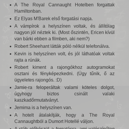
A The Royal Cannaught Hotelben forgattak
Hamiltonban.
Ez Elyas M'Barek első forgatási napja.
A vámpírok a helyszínen voltak, és állítólag
nagyon jól néztek ki. (Most őszintén, Ericen kívül
van bárki ebben a filmben, aki nem?)
Robert Sheehant látták póló nélkül telefonálva.
Kevin is helyszínen volt, és jól láthatóak voltak
rajta a rúnák.
Robert kiment a rajongókhoz autogramokat
osztani és fényképezkedni. (Úgy tűnik, ő az
ügyeletes rajongós. :D)
Jamie-ra feloperáltak valami köteles dolgot,
úgyhogy biztos csinált valaki
kaszkadőrmutatványt.
Jemima is a helyszínen van.
A hotelt átalakítják, hogy a The Royal
Cannaughtból a Dumort Hotellé váljon.
A stáb előkészül a forgatásra, ami valószínűleg