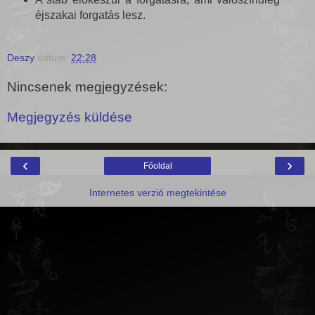
éjszakai forgatás lesz.
Deszy
dátum:
22:28
Nincsenek megjegyzések:
Megjegyzés küldése
‹
›
Főoldal
Internetes verzió megtekintése