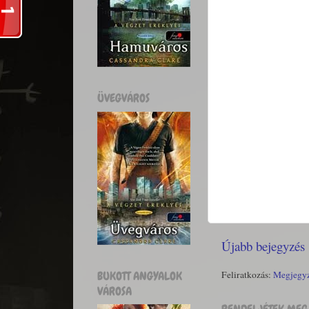
ÜVEGVÁROS
Újabb bejegyzés
BUKOTT ANGYALOK
Feliratkozás:
Megjegyz
VÁROSA
RENDELJÉTEK MEG 