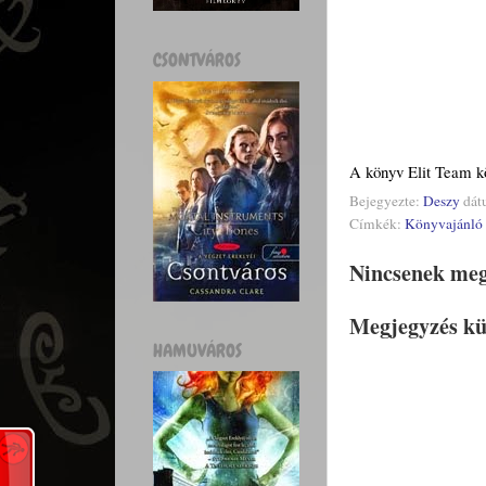
CSONTVÁROS
A könyv Elit Team kö
Bejegyezte:
Deszy
dát
Címkék:
Könyvajánló
Nincsenek meg
Megjegyzés kü
HAMUVÁROS