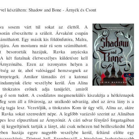
syvel készültem: Shadow and Bone - Árnyék és Csont
ova sosem várt túl sokat az élettől. A
során elveszítette a szüleit. Árvaként csupán
zámíthatott. Egy másik kis földönfutóra, Malra,
átjára. Ám mostanra már rá sem számíthatott.
ket besorozták hazájuk, Ravka anyácska
A két fiatalnak életveszélyes küldetésre kell
 Árnyzónába. Ezen az iszonyatos helyen a
tétség az úr, ahol valósággal hemzsegnek az
örnyetegek. Amikor támadás éri a katonai
mindannyiuk élete veszélybe kerül. Ám Alina
titokzatos erőnek adja tanújelét, amiről
g ő sem tudott. A csodálatos megmenekülés kiszakítja a hétköznapok
 Meg sem áll a fővárosig, az uralkodó udvaráig, ahol az árva lány is a
ség tagja lesz. Vezetőjük, a titokzatos Kom úr úgy véli, Alina az, akire
r Ravka sokat szenvedett népe. A legfőbb varázsló szerint az Alinában
épes lesz elpusztítani az Árnyzónát. A cári udvar fényűző forgatagában
új kegyeltjének tartják a lányt, aki csak nehezen tud beilleszkedni Mal
zben hazája egyre nagyobb veszélybe kerül, feltárul előtte egy
összeesküvés. Dönteni kell. Szembeszáll a birodalom leghatalmasabb