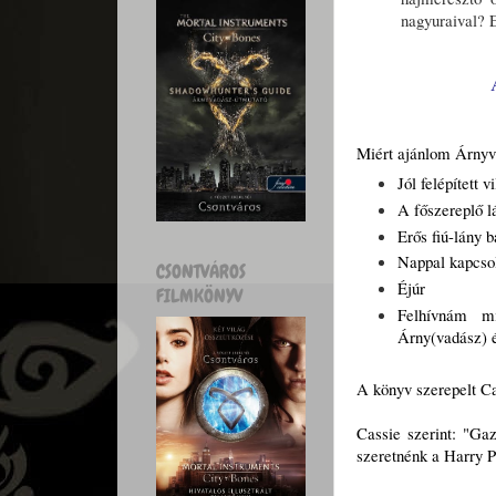
nagyuraival? 
Miért ajánlom Árny
Jól felépített 
A főszereplő l
Erős fiú-lány b
Nappal kapcsol
CSONTVÁROS
Éjúr
FILMKÖNYV
Felhívnám m
Árny(vadász) é
A könyv szerepelt Ca
Cassie szerint: "Ga
szeretnénk a Harry P