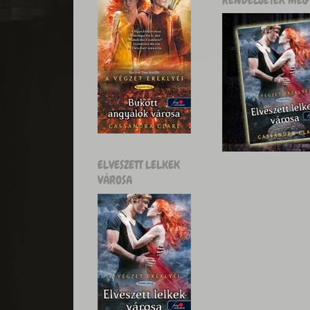
ELVESZETT LELKEK
VÁROSA