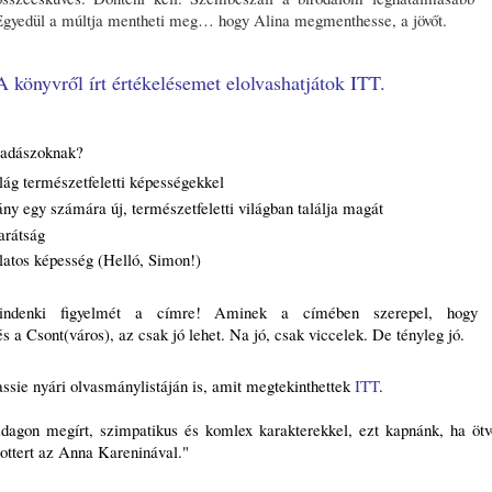
Egyedül a múltja mentheti meg… hogy Alina megmenthesse, a jövőt.
A könyvről írt értékelésemet elolvashatjátok ITT.
vadászoknak?
világ természetfeletti képességekkel
ány egy számára új, természetfeletti világban találja magát
arátság
atos képesség (Helló, Simon!)
indenki figyelmét a címre! Aminek a címében szerepel, hogy
s a Csont(város), az csak jó lehet. Na jó, csak viccelek. De tényleg jó.
ssie nyári olvasmánylistáján is, amit megtekinthettek
ITT
.
zdagon megírt, szimpatikus és komlex karakterekkel, ezt kapnánk, ha ötv
ottert az Anna Kareninával."