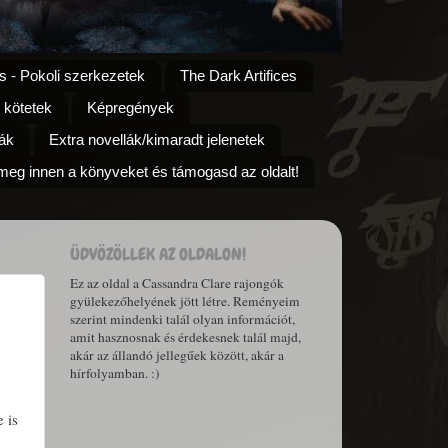
s - Pokoli szerkezetek
The Dark Artifices
 kötetek
Képregények
ák
Extra novellák/kimaradt jelenetek
eg innen a könyveket és támogasd az oldalt!
ÜDVÖZÖLLEK AZ OLDALON!
Ez az oldal a Cassandra Clare rajongók
gyülekezőhelyének jött létre. Reményeim
szerint mindenki talál olyan információt,
amit hasznosnak és érdekesnek talál majd,
akár az állandó jellegűek között, akár a
hírfolyamban. :)
 is