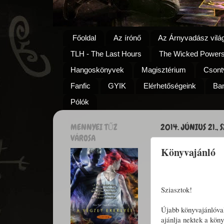
Főoldal
Az írónő
Az Árnyvadász vilá
TLH - The Last Hours
The Wicked Power
Hangoskönyvek
Magisztérium
Csontv
Fanfic
GYIK
Elérhetőségeink
Ba
Pólók
MENNYEI TŰZ
2014. JÚNIUS 21.,
VÁROSA
Könyvajánló
Sziasztok!
Újabb könyvajánlóval
ajánlja nektek a köny