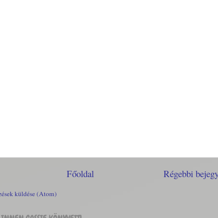
Főoldal
Régebbi bejeg
ések küldése (Atom)
INNEN CASSIE KÖNYVEIT!