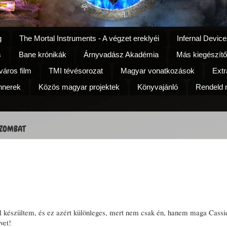
g
The Mortal Instruments - A végzet ereklyéi
Infernal Device
s
Bane krónikák
Árnyvadász Akadémia
Más kiegészítő
áros film
TMI tévésorozat
Magyar vonatkozások
Extr
nnerek
Közös magyar projektek
Könyvajánló
Rendeld m
 SZOMBAT
 készültem, és ez azért különleges, mert nem csak én, hanem maga Cassie
vet!