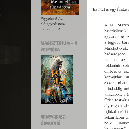
Ezúttal is egy fanta
Figyelem! Az
előjegyzés nem
Alina Stark
előrendelés!
határháborúk 
egyvalakire s
a legjobb bar
MAGISZTÉRIUM - A
Mindkettőjü
VASPRÓBA
hadseregébe. 
indulnia az
földöntúli sö
emberevő sz
konvojukat, 
ekkor olyan 
mindaddig mé
világából.. .
Grisa testvéri
oly régóta vá
rejtőző erő k
ÁRNYVADÁSZ-
sokan Kom úr 
nélkül. Mikö
ÚTMUTATÓ
hajmeresztő 