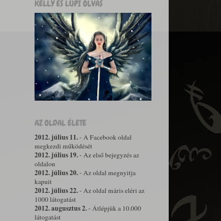
KELLY ÉS LUPI OLVAS
AZ OLDAL ÉLETE
2012. július 11.
- A Facebook oldal
megkezdi működését
2012. július 19.
- Az első bejegyzés az
oldalon
2012. július 20.
- Az oldal megnyitja
kapuit
2012. július 22.
- Az oldal máris eléri az
1000 látogatást
2012. augusztus 2.
- Átlépjük a 10.000
látogatást