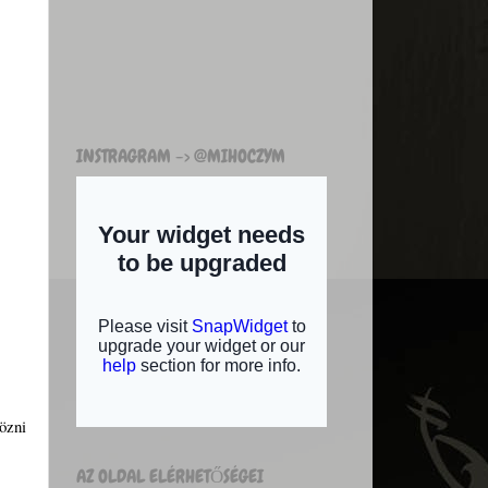
INSTRAGRAM -> @MIHOCZYM
özni
AZ OLDAL ELÉRHETŐSÉGEI