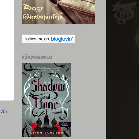
KÖNYVAJÁNLÓ
yzés