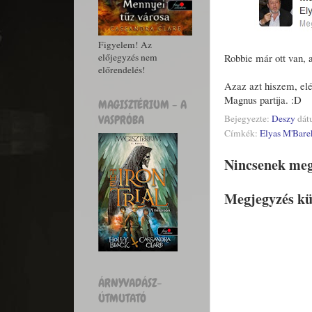
Figyelem! Az
előjegyzés nem
Robbie már ott van, 
előrendelés!
Azaz azt hiszem, el
Magnus partija. :D
MAGISZTÉRIUM - A
VASPRÓBA
Bejegyezte:
Deszy
dát
Címkék:
Elyas M'Bare
Nincsenek meg
Megjegyzés kü
ÁRNYVADÁSZ-
ÚTMUTATÓ