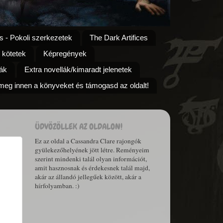
s - Pokoli szerkezetek
The Dark Artifices
 kötetek
Képregények
ák
Extra novellák/kimaradt jelenetek
eg innen a könyveket és támogasd az oldalt!
ÜDVÖZÖLLEK AZ OLDALON!
Ez az oldal a Cassandra Clare rajongók
gyülekezőhelyének jött létre. Reményeim
szerint mindenki talál olyan információt,
amit hasznosnak és érdekesnek talál majd,
akár az állandó jellegűek között, akár a
hírfolyamban. :)