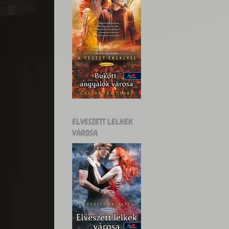
ELVESZETT LELKEK
VÁROSA