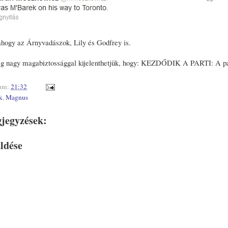
ahogy az Árnyvadászok, Lily és Godfrey is.
ég nagy magabiztossággal kijelenthetjük, hogy: KEZDŐDIK A PARTI: A pa
um:
21:32
k
,
Magnus
jegyzések:
ldése