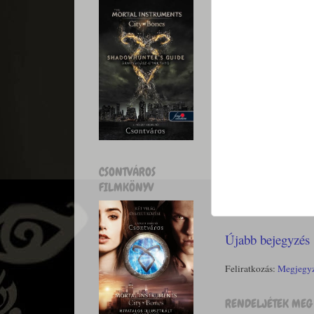
CSONTVÁROS
FILMKÖNYV
Újabb bejegyzés
Feliratkozás:
Megjegyz
RENDELJÉTEK MEG 