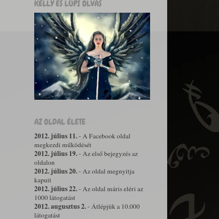
KELLY ÉS LUPI OLVAS
AZ OLDAL ÉLETE
2012. július 11.
- A Facebook oldal
megkezdi működését
2012. július 19.
- Az első bejegyzés az
oldalon
2012. július 20.
- Az oldal megnyitja
kapuit
2012. július 22.
- Az oldal máris eléri az
1000 látogatást
2012. augusztus 2.
- Átlépjük a 10.000
látogatást