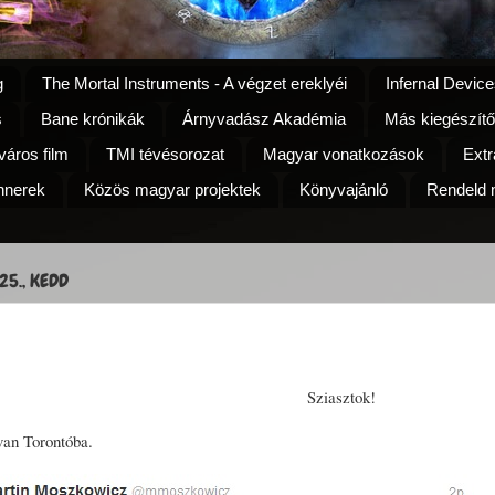
g
The Mortal Instruments - A végzet ereklyéi
Infernal Device
s
Bane krónikák
Árnyvadász Akadémia
Más kiegészítő
áros film
TMI tévésorozat
Magyar vonatkozások
Extr
nnerek
Közös magyar projektek
Könyvajánló
Rendeld m
25., KEDD
Sziasztok!
van Torontóba.