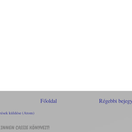
Főoldal
Régebbi bejeg
ések küldése (Atom)
INNEN CASSIE KÖNYVEIT!