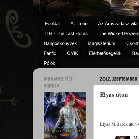
Főoldal
Az írónő
Az Árnyvadász vilá
TLH - The Last Hours
The Wicked Power
Hangoskönyvek
Magisztérium
Csontv
Fanfic
GYIK
Elérhetőségeink
Ba
Pólók
MENNYEI TŰZ
2012. SZEPTEMBER 
VÁROSA
Elyas úton
Elyas M'Barek úton 