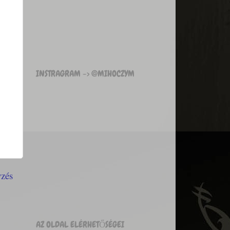
INSTRAGRAM -> @MIHOCZYM
yzés
AZ OLDAL ELÉRHETŐSÉGEI