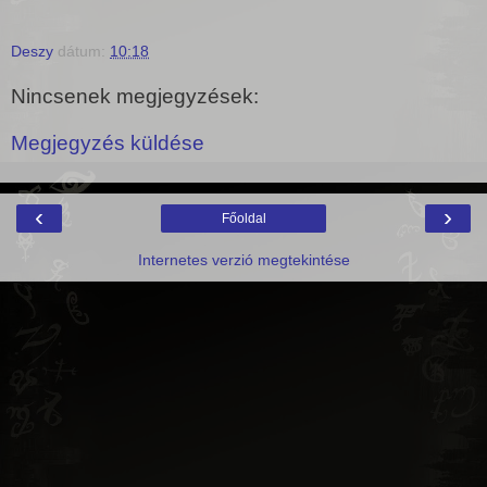
Deszy
dátum:
10:18
Nincsenek megjegyzések:
Megjegyzés küldése
‹
›
Főoldal
Internetes verzió megtekintése