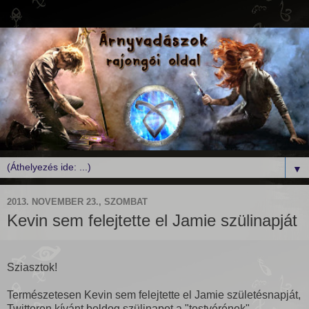
▼
2013. NOVEMBER 23., SZOMBAT
Kevin sem felejtette el Jamie szülinapját
Sziasztok!
Természetesen Kevin sem felejtette el Jamie születésnapját,
Twitteren kívánt boldog szülinapot a "testvérének".