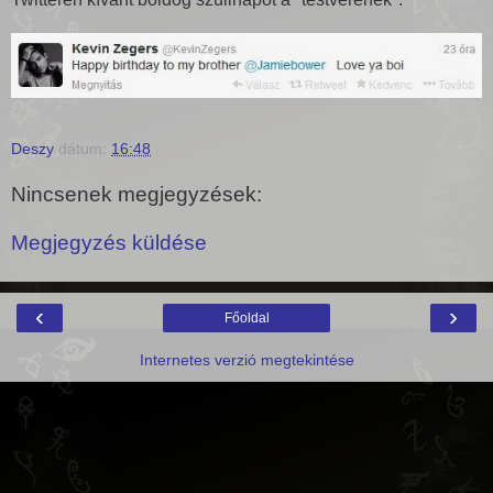
Deszy
dátum:
16:48
Nincsenek megjegyzések:
Megjegyzés küldése
‹
›
Főoldal
Internetes verzió megtekintése