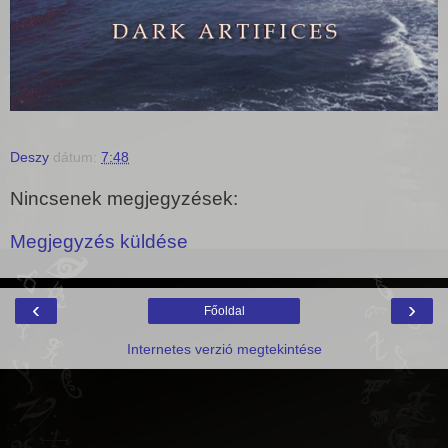
Deszy
dátum:
7:48
Nincsenek megjegyzések:
Megjegyzés küldése
‹
›
Főoldal
Internetes verzió megtekintése