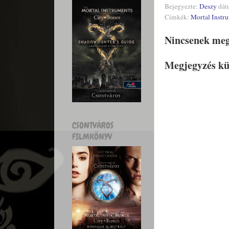
Bejegyezte:
Deszy
dát
Címkék:
Mortal Instru
Nincsenek meg
Megjegyzés kü
CSONTVÁROS
FILMKÖNYV