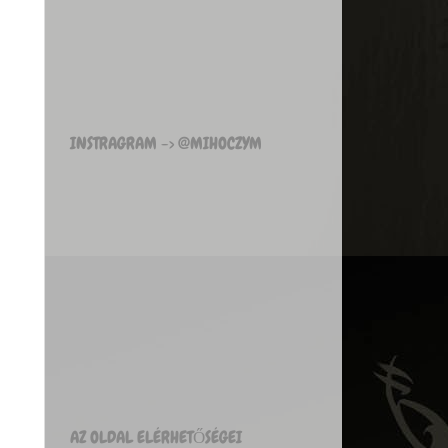
INSTRAGRAM -> @MIHOCZYM
AZ OLDAL ELÉRHETŐSÉGEI