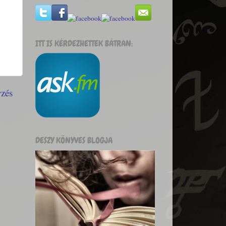
ITT IS KÉRDEZHETTEK BÁTRAN:
yzés
DESZY KÖNYVES BLOGJA