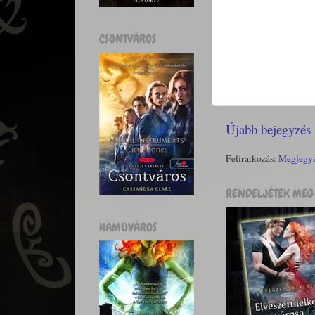
CSONTVÁROS
Újabb bejegyzés
Feliratkozás:
Megjegyz
RENDELJÉTEK MEG 
HAMUVÁROS