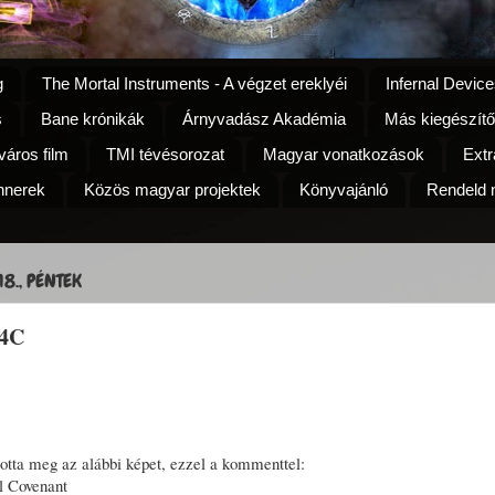
g
The Mortal Instruments - A végzet ereklyéi
Infernal Device
s
Bane krónikák
Árnyvadász Akadémia
Más kiegészítő
áros film
TMI tévésorozat
Magyar vonatkozások
Extr
nnerek
Közös magyar projektek
Könyvajánló
Rendeld m
18., PÉNTEK
 4C
totta meg az alábbi képet, ezzel a kommenttel:
l Covenant