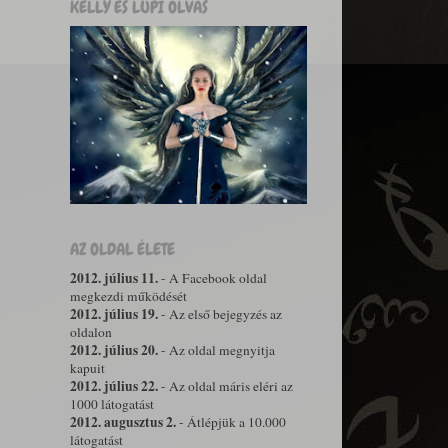
KELLY ÉS LUPI OLVAS
AZ OLDAL ÉLETE
2012. július 11.
- A Facebook oldal
megkezdi működését
2012. július 19.
- Az első bejegyzés az
oldalon
2012. július 20.
- Az oldal megnyitja
kapuit
2012. július 22.
- Az oldal máris eléri az
1000 látogatást
2012. augusztus 2.
- Átlépjük a 10.000
látogatást