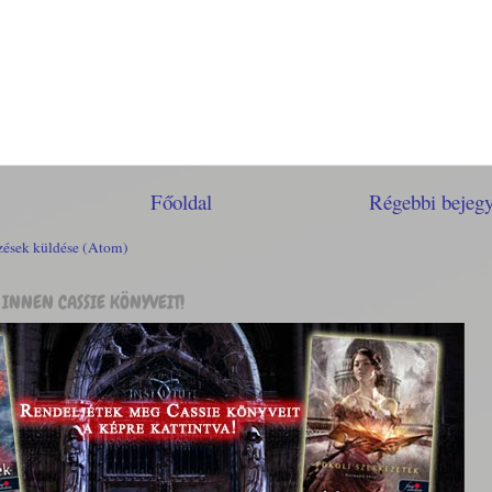
Főoldal
Régebbi bejeg
ések küldése (Atom)
INNEN CASSIE KÖNYVEIT!