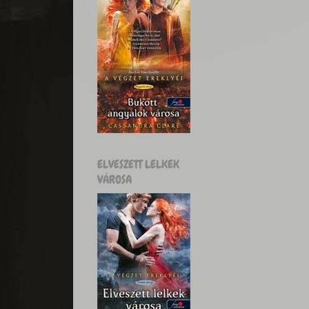
ELVESZETT LELKEK
VÁROSA