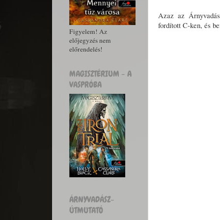
Azaz az Árnyvadász 
fordított C-ken, és be
Figyelem! Az
előjegyzés nem
előrendelés!
MAGISZTÉRIUM - A
VASPRÓBA
ÁRNYVADÁSZ-
ÚTMUTATÓ