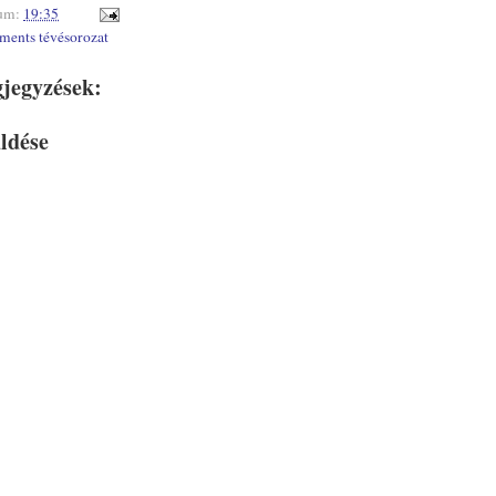
um:
19:35
ments tévésorozat
jegyzések:
ldése