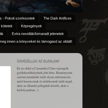
s - Pokoli szerkezetek
The Dark Artifices
 kötetek
Képregények
ák
Extra novellák/kimaradt jelenetek
eg innen a könyveket és támogasd az oldalt!
ÜDVÖZÖLLEK AZ OLDALON!
Ez az oldal a Cassandra Clare rajongók
gyülekezőhelyének jött létre. Reményeim
szerint mindenki talál olyan információt,
amit hasznosnak és érdekesnek talál majd,
akár az állandó jellegűek között, akár a
hírfolyamban. :)