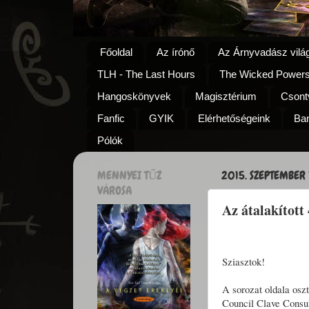
Főoldal
Az írónő
Az Árnyvadász vilá
TLH - The Last Hours
The Wicked Power
Hangoskönyvek
Magisztérium
Csontv
Fanfic
GYIK
Elérhetőségeink
Ba
Pólók
MENNYEI TŰZ
2015. SZEPTEMBER 
VÁROSA
Az átalakított
Sziasztok!
A sorozat oldala osz
Council Clave Consu